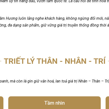
 Nam uy tín hàng đầu, vươn tầm quốc tế. Là cầu nối để tinh hoa
ầm Hương luôn lắng nghe khách hàng, không ngừng đổi mới, nâ
ường, đa dạng sản phẩm, giữ vững giá trị truyền thống đồng thời
TRIẾT LÝ THÂN - NHÂN - TRÍ
nh, mà còn là gìn giữ văn hoá, lan toả giá trị Nhân – Thân – Tr
Tầm nhìn