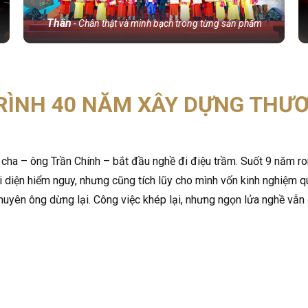
Thân
- Chân thật và minh bạch trong từng sản phẩm
RÌNH 40 NĂM XÂY DỰNG THƯƠ
cha – ông Trần Chính – bắt đầu nghề đi điệu trầm. Suốt 9 năm ro
i diện hiểm nguy, nhưng cũng tích lũy cho mình vốn kinh nghiệm q
huyên ông dừng lại. Công việc khép lại, nhưng ngọn lửa nghề vẫn 