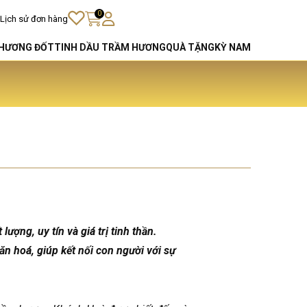
0
Lịch sử đơn hàng
HƯƠNG ĐỐT
TINH DẦU TRẦM HƯƠNG
QUÀ TẶNG
KỲ NAM
ng, uy tín và giá trị tinh thần.
n hoá, giúp kết nối con người với sự