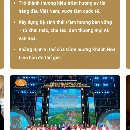
Trở thành thương hiệu trầm hương uy tín
hàng đầu Việt Nam, vươn tầm quốc tế.
Xây dựng hệ sinh thái trầm hương bền vững
– từ khai thác, chế tác, đến thương mại và
văn hoá.
Khẳng định vị thế của trầm hương Khánh Hoà
trên bản đồ thế giới.