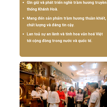
Gìn giữ và phát triển nghề trầm hương truyền
thống Khánh Hoà.
Mang đến sản phẩm trầm hương thuần khiết,
chất lượng và đáng tin cậy.
Lan toả sự an lành và tinh hoa văn hoá Việt
tới cộng đồng trong nước và quốc tế.