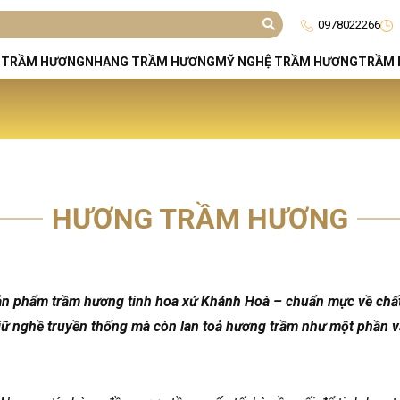
0978022266
 TRẦM HƯƠNG
NHANG TRẦM HƯƠNG
MỸ NGHỆ TRẦM HƯƠNG
TRẦM 
HƯƠNG TRẦM HƯƠNG
phẩm trầm hương tinh hoa xứ Khánh Hoà – chuẩn mực về chất lượ
iữ nghề truyền thống mà còn lan toả hương trầm như một phần vă