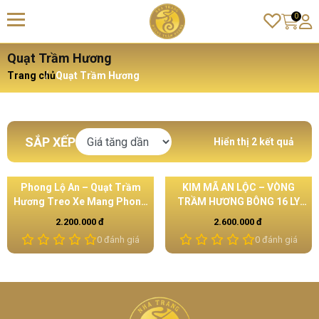
0
Quạt Trầm Hương
Trang chủ
Quạt Trầm Hương
SẮP XẾP
Hiển thị 2 kết quả
Phong Lộ An – Quạt Trầm
KIM MÃ AN LỘC – VÒNG
Hương Treo Xe Mang Phong
TRẦM HƯƠNG BÔNG 16 LY
Cách Á Đông
NAM
2.200.000 đ
2.600.000 đ
0 đánh giá
0 đánh giá