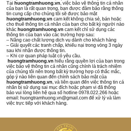
Tại
huongtramhuong.vn
, việc bảo vệ thông tin cá nhân
của bạn là rất quan trọng, bạn được đảm bảo rằng thông
tin cung cấp cho chúng tôi sẽ được bảo mật
huongtramhuong.vn
cam kết không chia sẻ, bán hoặc
cho thuê thông tin cá nhân của bạn cho bất kỳ người nào
khác
huongtramhuong.vn
cam kết chỉ sử dụng các
thông tin của bạn vào các trường hợp sau:
– Nâng cao chất lượng dịch vụ dành cho khách hàng
– Giải quyết các tranh chấp, khiếu nại trong vòng 3 ngày
sau khi nhận được thông tin.
– Khi cơ quan pháp luật có yêu cầu.
huongtramhuong.vn
hiểu rằng quyền lợi của bạn trong
việc bảo vệ thông tin cá nhân cũng chính là trách nhiệm
của chúng tôi nên trong bất kỳ trường hợp có thắc mắc,
góp ý nào liên quan đến chính sách bảo mật của
huongtramhuong.vn
, và liên quan đến việc thông tin cá
nhân bị sử dụng sai mục đích hoặc phạm vi đã thông
báo vui lòng liên hệ qua số hotline 0978.022.266 hoặc
email: huongtramhuong.vn@gmail.com để xử lý và làm
việc trực tiếp với khách hàng.