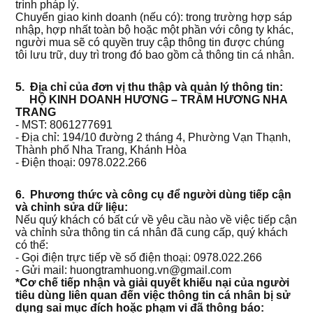
trình pháp lý.
Chuyển giao kinh doanh (nếu có): trong trường hợp sáp
nhập, hợp nhất toàn bộ hoặc một phần với công ty khác,
người mua sẽ có quyền truy cập thông tin được chúng
tôi lưu trữ, duy trì trong đó bao gồm cả thông tin cá nhân.
5. Địa chỉ của đơn vị thu thập và quản lý thông tin:
HỘ KINH DOANH HƯƠNG – TRẦM HƯƠNG NHA
TRANG
- MST: 8061277691
- Địa chỉ: 194/10 đường 2 tháng 4, Phường Vạn Thạnh,
Thành phố Nha Trang, Khánh Hòa
- Điện thoại: 0978.022.266
6. Phương thức và công cụ để người dùng tiếp cận
và chỉnh sửa dữ liệu:
Nếu quý khách có bất cứ về yêu cầu nào về việc tiếp cận
và chỉnh sửa thông tin cá nhân đã cung cấp, quý khách
có thể:
- Gọi điện trực tiếp về số điện thoại: 0978.022.266
- Gửi mail: huongtramhuong.vn@gmail.com
*Cơ chế tiếp nhận và giải quyết khiếu nại của người
tiêu dùng liên quan đến việc thông tin cá nhân bị sử
dụng sai mục đích hoặc phạm vi đã thông báo: