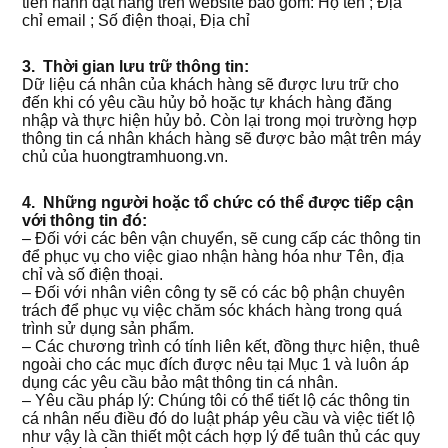
tiến hành đặt hàng trên website bao gồm: Họ tên ; Địa
chỉ email ; Số điện thoại, Địa chỉ
3. Thời gian lưu trữ thông tin:
Dữ liệu cá nhân của khách hàng sẽ được lưu trữ cho
đến khi có yêu cầu hủy bỏ hoặc tự khách hàng đăng
nhập và thực hiện hủy bỏ. Còn lại trong mọi trường hợp
thông tin cá nhân khách hàng sẽ được bảo mật trên máy
chủ của huongtramhuong.vn.
4.
Những người hoặc tổ chức có thể được tiếp cận
với thông tin đó:
– Đối với các bên vận chuyển, sẽ cung cấp các thông tin
để phục vụ cho việc giao nhận hàng hóa như Tên, địa
chỉ và số điện thoại.
– Đối với nhân viên công ty sẽ có các bộ phận chuyên
trách để phục vụ việc chăm sóc khách hàng trong quá
trình sử dụng sản phẩm.
– Các chương trình có tính liên kết, đồng thực hiện, thuê
ngoài cho các mục đích được nêu tại Mục 1 và luôn áp
dụng các yêu cầu bảo mật thông tin cá nhân.
– Yêu cầu pháp lý: Chúng tôi có thể tiết lộ các thông tin
cá nhân nếu điều đó do luật pháp yêu cầu và việc tiết lộ
như vậy là cần thiết một cách hợp lý để tuân thủ các quy