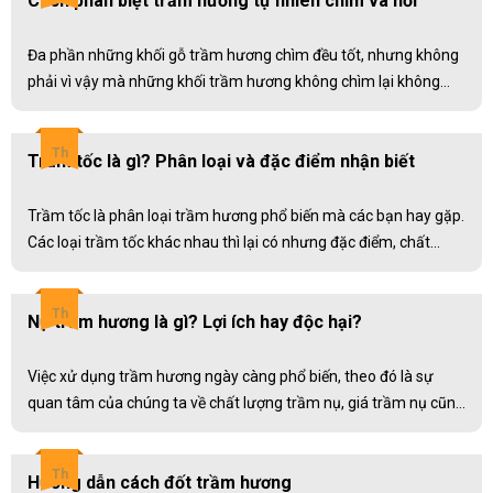
Cách phân biệt trầm hương tự nhiên chìm và nổi
Người đẹp truyền thông.
Đa phần những khối gỗ trầm hương chìm đều tốt, nhưng không
phải vì vậy mà những khối trầm hương không chìm lại không
tốt. Trầm hương tốt được đánh giá bằng chất lượng dầu và mùi
chứa trong gỗ trầm hương. Để đánh giá chất lượng của khối
Th
Trầm tốc là gì? Phân loại và đặc điểm nhận biết
trầm hương người mua có kinh nghiệm thường nhìn màu sắc
của khối trầm hương để phán đoán chất lượng của nó
Trầm tốc là phân loại trầm hương phổ biến mà các bạn hay gặp.
Các loại trầm tốc khác nhau thì lại có nhưng đặc điểm, chất
lượng và giá khác nhau.
Th
Nụ trầm hương là gì? Lợi ích hay độc hại?
Việc xử dụng trầm hương ngày càng phổ biến, theo đó là sự
quan tâm của chúng ta về chất lượng trầm nụ, giá trầm nụ cũng
như những nguy hại và cách sử dụng nụ trầm hương ngày càng
nhiều.
Th
Hướng dẫn cách đốt trầm hương