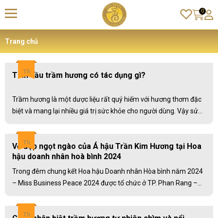
0
Trang chủ
Th
Tinh dầu trầm hương có tác dụng gì?
Trầm hương là một dược liệu rất quý hiếm với hương thơm đặc
biệt và mang lại nhiều giá trị sức khỏe cho người dùng. Vậy sử
dụng tinh dầu trầm hương như thế nào cho hiệu quả đảm bảo
được nhiều lợi ích.
Th
Vẻ đẹp ngọt ngào của Á hậu Trần Kim Hương tại Hoa
hậu doanh nhân hoà bình 2024
Trong đêm chung kết Hoa hậu Doanh nhân Hòa bình năm 2024
– Miss Business Peace 2024 được tổ chức ở TP. Phan Rang –
Tháp Chàm, tỉnh Ninh Thuận, ngoài đăng quang ngôi vị Á hậu 2,
doanh nhân Trần Kim Hương còn xuất sắc “ẵm” thêm danh hiệu
Th