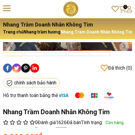
0
Nhang Trầm Doanh Nhân Không Tim
Trang chủ
Nhang trầm hương
Nhang Trầm Doanh Nhân Không Tim
Đã thích (0)
chính sách bảo hành
Hỗ trợ thanh toán bằng thẻ
Nhang Trầm Doanh Nhân Không Tim
0
Đánh giá
1626
Đã bán
Tình trạng:
Còn hàng