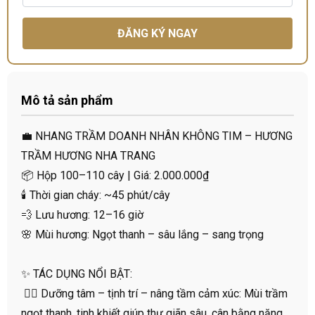
ĐĂNG KÝ NGAY
Mô tả sản phẩm
💼 NHANG TRẦM DOANH NHÂN KHÔNG TIM – HƯƠNG
TRẦM HƯƠNG NHA TRANG
📦 Hộp 100–110 cây | Giá: 2.000.000₫
🕯️ Thời gian cháy: ~45 phút/cây
💨 Lưu hương: 12–16 giờ
🌸 Mùi hương: Ngọt thanh – sâu lắng – sang trọng
✨ TÁC DỤNG NỔI BẬT:
🧘‍♂️ Dưỡng tâm – tịnh trí – nâng tầm cảm xúc: Mùi trầm
ngọt thanh, tinh khiết giúp thư giãn sâu, cân bằng năng