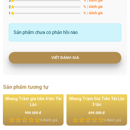
% | đánh giá
3
🎁 Phù hợp dùng để: Xông không gian sống, tiếp khách
% | đánh giá
2
% | đánh giá
1
VIP, hành thiền, biếu tặng sếp, doanh nhân hoặc những
người yêu thích không gian sống thanh cao – đẳng cấp.
Sản phẩm chưa có phản hồi nào
VIẾT ĐÁNH GIÁ
Sản phẩm tương tự
ng Trầm gia tiên 4 tấc Tài
Nhang Trầm Gia Tiên Tài Lộc
Nhan
Lộc
3 tấc
999.000 đ
499.000 đ
4
0 đánh giá
0 đánh giá