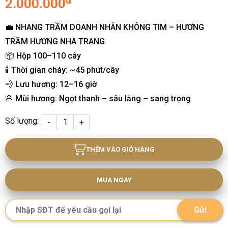
đ
2.000.000
💼 NHANG TRẦM DOANH NHÂN KHÔNG TIM – HƯƠNG
TRẦM HƯƠNG NHA TRANG
📦 Hộp 100–110 cây
🕯️ Thời gian cháy: ~45 phút/cây
💨 Lưu hương: 12–16 giờ
🌸 Mùi hương: Ngọt thanh – sâu lắng – sang trọng
Số lượng:
THÊM VÀO GIỎ HÀNG
MUA NGAY
Gửi