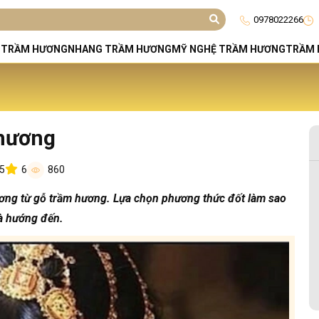
0978022266
 TRẦM HƯƠNG
NHANG TRẦM HƯƠNG
MỸ NGHỆ TRẦM HƯƠNG
TRẦM 
 hương
55
6
860
ơng từ gỗ trầm hương. Lựa chọn phương thức đốt làm sao
và hướng đến.