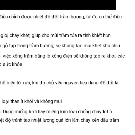
điều chỉnh được nhiệt độ đốt trầm hương, từ đó có thể điều
bị cháy khét, giúp cho mùi trầm tỏa ra tinh khiết hơn.
 gỗ tạp trong trầm hương, sẽ không tạo mùi khét khó chịu.
, việc xông trầm bằng lò xông điện sẽ không tạo ra khói, các
ho sức khỏe.
hổ biến từ xưa, khi đó chủ yếu nguyên liệu dùng để đốt là
oại than ít khói và không mùi.
 Dùng miếng lưới hay miếng kim loại chống cháy lót ở
ệt độ tránh tao nhiệt lượng quá lớn làm cháy xén dầu trầm