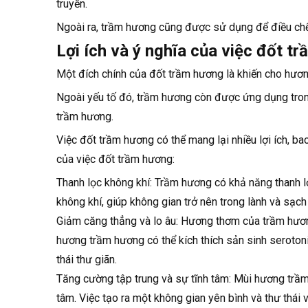
truyền.
Đốt trực tiếp từ lò xông trầm bằng điện
Ngoài ra, trầm hương cũng được sử dụng để điều ch
Đốt trầm hương bằng nhiệt từ lửa than
Lợi ích và ý nghĩa của việc đốt t
Các loại trầm hương đốt và cách đốt.
Một đích chính của đốt trầm hương là khiến cho hươn
Ngoài yếu tố đó, trầm hương còn được ứng dụng tron
Bột trầm hương
trầm hương.
Nhang trầm có tăm
Việc đốt trầm hương có thể mang lại nhiều lợi ích, bao
Nhang trầm không tăm
của việc đốt trầm hương:
Thanh lọc không khí: Trầm hương có khả năng thanh lọ
Nhang vòng trầm hương
không khí, giúp không gian trở nên trong lành và sạch
Nụ trầm hương
Giảm căng thẳng và lo âu: Hương thơm của trầm hương
Trầm nén không keo
hương trầm hương có thể kích thích sản sinh seroton
thái thư giãn.
Trầm miếng hay vụn trầm
Tăng cường tập trung và sự tĩnh tâm: Mùi hương trầm 
Kết luận
tâm. Việc tạo ra một không gian yên bình và thư thái 