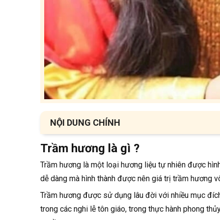
NỘI DUNG CHÍNH
Trầm hương là gì ?
Trầm hương là gì ?
Trầm hương là một loại hương liệu tự nhiên được hìn
Lợi ích và ý nghĩa của việc đốt trầm hương
dễ dàng mà hình thành được nên giá trị trầm hương vô
Các phương pháp đốt trầm hương
Trầm hương được sử dụng lâu đời với nhiều mục đích 
trong các nghi lễ tôn giáo, trong thực hành phong th
Đốt trực tiếp bằng lửa