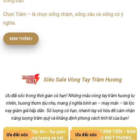
trong bạn.
Chọn Trầm – là chọn sống chậm, sống sâu và sống có ý
nghĩa.
XEM THÊM
Siêu Sale Vòng Tay Trầm Hương
Ưu đãi sốc trong thời gian có hạn! Những mẫu vòng tay trầm hương tự
nhiên, hương thơm dịu nhẹ, mang ý nghĩa bình an – may mắn – tài lộc
nay giảm giá hấp dẫn. Số lượng có hạn, nhanh tay sở hữu để cảm nhận
năng lượng trầm quý và khẳng định phong cách tinh tế của bạn!
An – Sự giao
NGỌC PHỤNG KIM TIỀN – BẢN
THÁI CỬU BẢO 1
Ưu đãi sốc
Ưu đãi sốc
lượng và nét
LĨNH TRONG MỘT PHONG
TRẦM KHÁNH HÒ