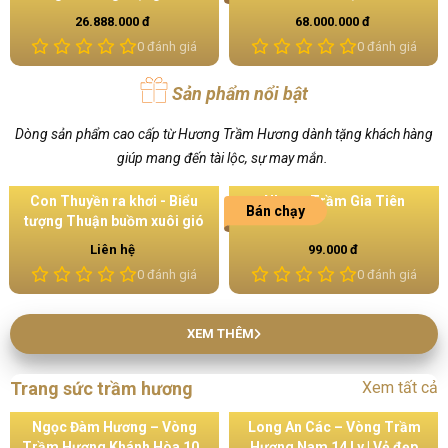
h tế
THÁI
BẢN LỚN C
00 đ
68.000.000 đ
19.000.00
0 đánh giá
0 đánh giá
Sản phẩm nổi bật
Dòng sản phẩm cao cấp từ Hương Trầm Hương dành tặng khách hàng
giúp mang đến tài lộc, sự may mắn.
- Biểu
Nhang Trầm Gia Tiên
Trầm Nụ Cao Cấp - Ti
Bán chạy
Bán chạy
uôi gió
Xứ Khánh
99.000 đ
299.000 đ
ánh giá
0 đánh giá
0 đán
XEM THÊM
Trang sức trầm hương
Xem tất cả
Ngọc Đàm Hương – Vòng
Long An Các – Vòng Trầm
Trầm Hương Khánh Hòa 108
Hương Nam 14 Ly | Vẻ đẹp