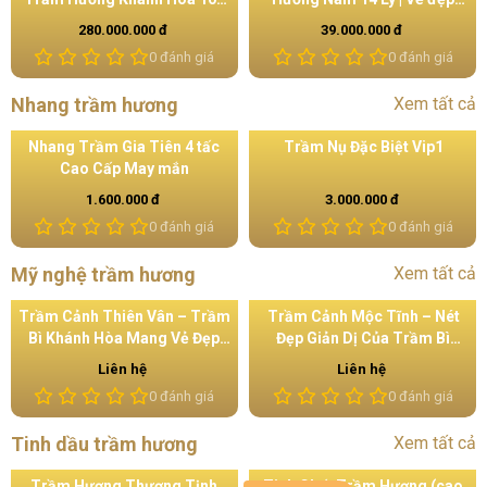
Hạt 6 Ly Dành Cho Nữ
mạnh mẽ từ Trầm Hương
280.000.000 đ
39.000.000 đ
thiên nhiên Khánh Hòa
0 đánh giá
0 đánh giá
Nhang trầm hương
Xem tất cả
Nhang Trầm Gia Tiên 4 tấc
Trầm Nụ Đặc Biệt Vip1
Cao Cấp May mắn
1.600.000 đ
3.000.000 đ
0 đánh giá
0 đánh giá
Mỹ nghệ trầm hương
Xem tất cả
Trầm Cảnh Thiên Vân – Trầm
Trầm Cảnh Mộc Tĩnh – Nét
Bì Khánh Hòa Mang Vẻ Đẹp
Đẹp Giản Dị Của Trầm Bì
Thanh Thoát
Khánh Hòa
Liên hệ
Liên hệ
0 đánh giá
0 đánh giá
Tinh dầu trầm hương
Xem tất cả
Trầm Hương Thượng Tịnh
Tinh Chất Trầm Hương (cao