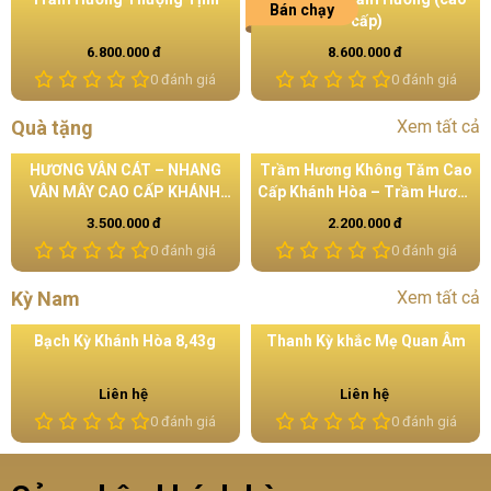
Bán chạy
cấp)
6.800.000 đ
8.600.000 đ
0 đánh giá
0 đánh giá
Quà tặng
Xem tất cả
HƯƠNG VÂN CÁT – NHANG
Trầm Hương Không Tăm Cao
VÂN MÂY CAO CẤP KHÁNH
Cấp Khánh Hòa – Trầm Hương
HÒA
Lưu Yên Nhang trầm sạch
3.500.000 đ
2.200.000 đ
100% tự nhiên – cháy đều, ít
0 đánh giá
0 đánh giá
khói, hương thanh ấm
Kỳ Nam
Xem tất cả
Bạch Kỳ Khánh Hòa 8,43g
Thanh Kỳ khắc Mẹ Quan Âm
Liên hệ
Liên hệ
0 đánh giá
0 đánh giá