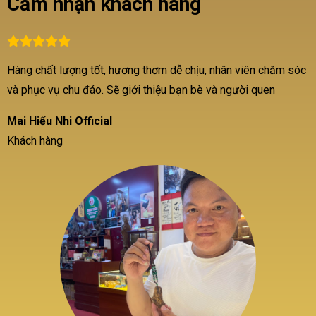
Cảm nhận khách hàng
Hàng chất lượng tốt, hương thơm dễ chịu, nhân viên chăm sóc
C
và phục vụ chu đáo. Sẽ giới thiệu bạn bè và người quen
H
k
Mai Hiếu Nhi Official
s
Khách hàng
Đ
g
C
C