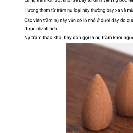
Là nụ trầm khi đốt khói sẽ bay từ đỉnh viên nụ bốc lê
Hương thơm từ trầm nụ loại này thường bay xa và mùi
Các viên trầm nụ này vẫn có lỗ nhỏ ở dưới đáy do quá
được nhanh hơn.
Nụ trầm thác khói hay còn gọi là nụ trầm khói ng