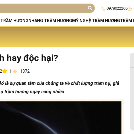
0978022266
 TRẦM HƯƠNG
NHANG TRẦM HƯƠNG
MỸ NGHỆ TRẦM HƯƠNG
TRẦM 
ch hay độc hại?
12
1
1372
ó là sự quan tâm của chúng ta về chất lượng trầm nụ, giá
nụ trầm hương ngày càng nhiều.