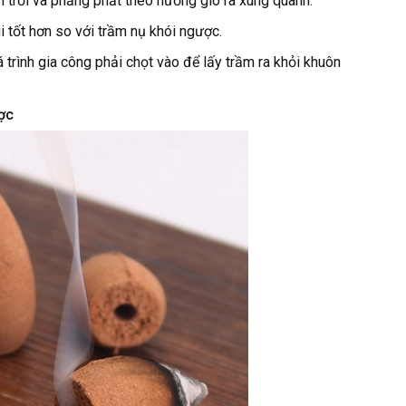
n trời và phảng phất theo hướng gió ra xung quanh.
 tốt hơn so với trầm nụ khói ngược.
 trình gia công phải chọt vào để lấy trầm ra khỏi khuôn
ược