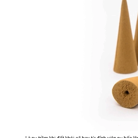
Công dụng của nụ trầm và ý nghĩa.
Cách phân biệt nụ trầm hương thật giả
Phân biệt màu sắc
Phân biệt mùi hương
Cách đốt nụ trầm hương
Nụ trầm khói lên thẳng
Nụ trầm thác khói ngược
Cách đốt nụ trầm hương xông nhà
Nụ trầm hương cháy được bao lâu
Mua nụ trầm hương ở đâu