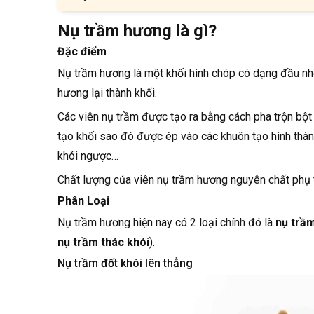
Nụ trầm hương là gì?
Nụ trầm hương là gì?
Đặc điểm
Đặc điểm
Nụ trầm hương là một khối hình chóp có dạng đầu nh
Phân Loại
hương lại thành khối.
Các viên nụ trầm được tạo ra bằng cách pha trộn bột 
Nụ trầm đốt khói lên thẳng
tạo khối sao đó được ép vào các khuôn tạo hình thành
Nụ trầm thác khói hay còn gọi là nụ trầm 
khói ngược…
Nụ trầm hương giá bao nhiêu
Chất lượng của viên nụ trầm hương nguyên chất phụ 
Phân Loại
Nụ trầm hương giá rẻ
Nụ trầm hương hiện nay có 2 loại chính đó là
nụ trầm
Nụ trầm phổ thông
nụ trầm thác khói
).
Giá nụ trầm hương cao cấp
Nụ trầm đốt khói lên thẳng
Nụ trầm hương có độc hại không